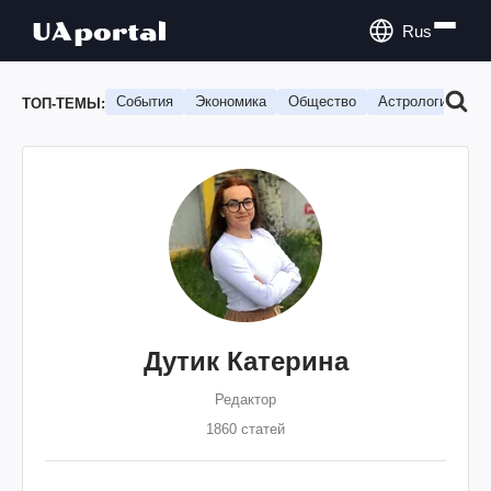
Rus
События
Экономика
Общество
Астрология
П
ТОП-ТЕМЫ:
Дутик Катерина
Редактор
1860 статей