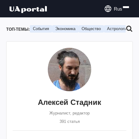
Rus
События
Экономика
Общество
Астрология
П
ТОП-ТЕМЫ:
Алексей Стадник
Журналист, редактор
391 статья